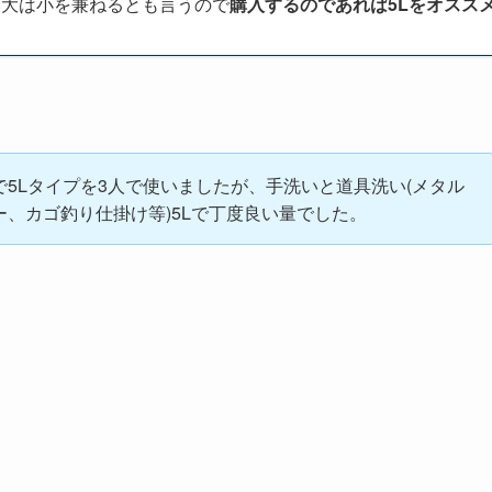
、大は小を兼ねるとも言うので
購入するのであれば5Lをオスス
で5Lタイプを3人で使いましたが、手洗いと道具洗い(メタル
ー、カゴ釣り仕掛け等)5Lで丁度良い量でした。